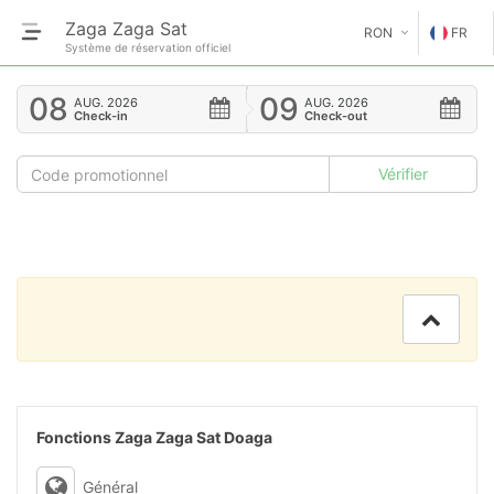
Zaga Zaga Sat
RON
FR
Système de réservation officiel
€
EN
08
09
AUG.
2026
AUG.
2026
Check-in
Check-out
GE
$
FR
£
ES
IT
HU
GR
RO
Fonctions Zaga Zaga Sat Doaga
RU
Général