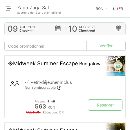
Zaga Zaga Sat
RON
FR
Système de réservation officiel
€
EN
09
10
AUG.
2026
AUG.
2026
Check-in
Check-out
GE
$
FR
£
ES
☀️Midweek Summer Escape
Bungalow
IT
Petit-déjeuner inclus
HU
Non remboursable
GR
Prix pour
1 nuit
Réserver
563
RON
RO
662
RON
Réduction: 15%
RU