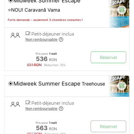
☀️Midweek Summer Escape
⭐NOU! Caravană Vama
Forte demande - seulement 3 chambres restantes !
Petit-déjeuner inclus
Non remboursable
Prix pour
1 nuit
Réserver
536
RON
631
RON
Réduction: 15%
☀️Midweek Summer Escape
Treehouse
Petit-déjeuner inclus
Non remboursable
Prix pour
1 nuit
Réserver
563
RON
662
RON