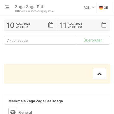
Zaga Zaga Sat
RON
GE
Offizielles Reservierungssystem
€
EN
10
11
AUG.
2026
AUG.
2026
Check-in
Check-out
GE
$
FR
£
ES
IT
HU
GR
RO
Merkmale Zaga Zaga Sat Doaga
RU
General