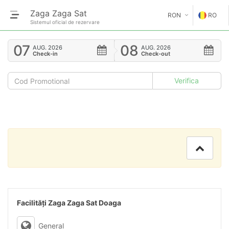
Zaga Zaga Sat
RON
RO
Sistemul oficial de rezervare
€
EN
07
08
AUG.
2026
AUG.
2026
Check-in
Check-out
GE
$
FR
£
ES
IT
HU
GR
RO
Facilități Zaga Zaga Sat Doaga
RU
General