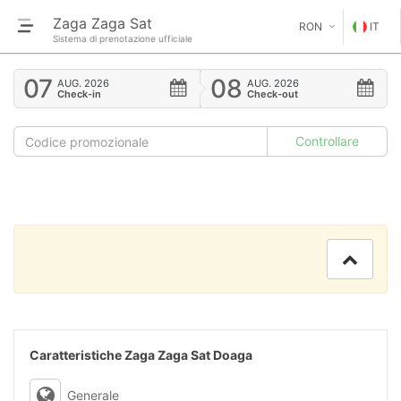
Zaga Zaga Sat
RON
IT
Sistema di prenotazione ufficiale
€
EN
07
08
AUG.
2026
AUG.
2026
Check-in
Check-out
GE
$
FR
£
ES
IT
HU
GR
RO
Caratteristiche Zaga Zaga Sat Doaga
RU
Generale