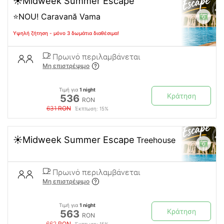
☀️Midweek Summer Escape
⭐NOU! Caravană Vama
Υψηλή ζήτηση - μόνο 3 δωμάτια διαθέσιμα!
Πρωινό περιλαμβάνεται
Μη επιστρέψιμο
Τιμή για
1 night
Κράτηση
536
RON
631
RON
Έκπτωση: 15%
☀️Midweek Summer Escape
Treehouse
Πρωινό περιλαμβάνεται
Μη επιστρέψιμο
Τιμή για
1 night
Κράτηση
563
RON
662
RON