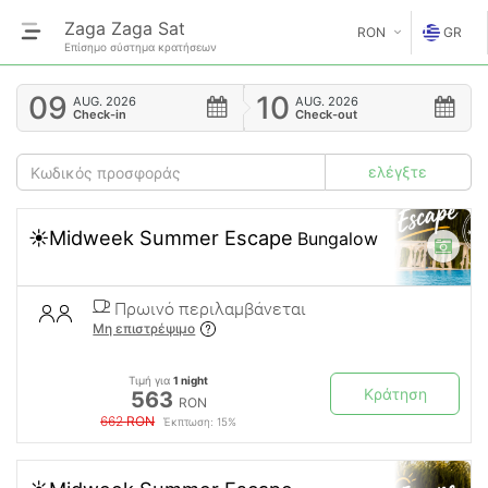
Zaga Zaga Sat
RON
GR
Επίσημο σύστημα κρατήσεων
€
EN
09
10
AUG.
2026
AUG.
2026
Check-in
Check-out
GE
$
FR
£
ES
☀️Midweek Summer Escape
Bungalow
IT
Πρωινό περιλαμβάνεται
HU
Μη επιστρέψιμο
GR
Τιμή για
1 night
Κράτηση
563
RON
RO
662
RON
Έκπτωση: 15%
RU