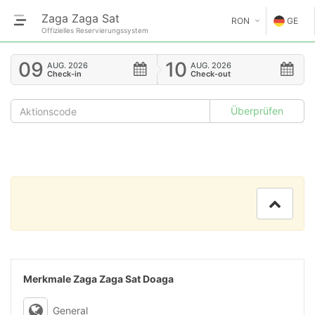
Zaga Zaga Sat
RON
GE
Offizielles Reservierungssystem
€
EN
09
10
AUG.
2026
AUG.
2026
Check-in
Check-out
GE
$
FR
£
ES
IT
HU
GR
RO
Merkmale Zaga Zaga Sat Doaga
RU
General