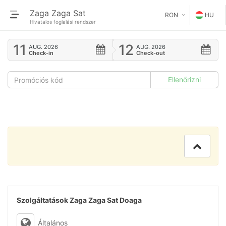
Zaga Zaga Sat
RON
HU
Hivatalos foglalási rendszer
€
EN
11
12
AUG.
2026
AUG.
2026
Check-in
Check-out
GE
$
FR
£
ES
IT
HU
GR
RO
Szolgáltatások Zaga Zaga Sat Doaga
RU
Általános