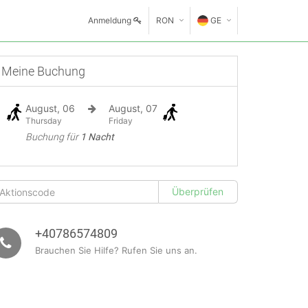
Anmeldung
RON
GE
€
EN
Meine Buchung
GE
$
August, 06
August, 07
FR
£
Thursday
Friday
Buchung für
1 Nacht
ES
IT
HU
GR
+40786574809
Brauchen Sie Hilfe? Rufen Sie uns an.
RO
RU