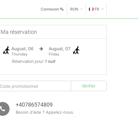
Connexion
RON
FR
€
EN
Ma réservation
GE
$
August, 06
August, 07
FR
£
Thursday
Friday
Réservation pour
1 nuit
ES
IT
HU
GR
+40786574809
Besoin d'aide ? Appelez-nous.
RO
RU