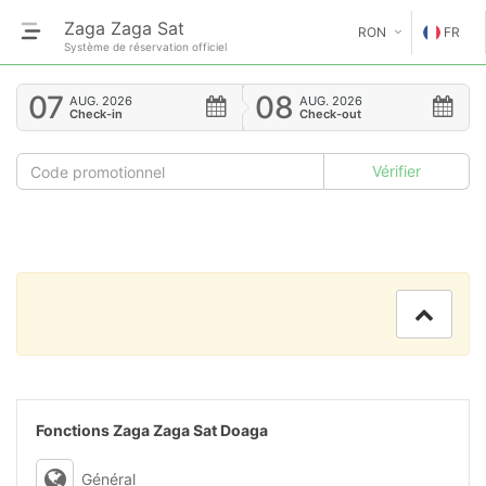
Zaga Zaga Sat
RON
FR
Système de réservation officiel
€
EN
07
08
AUG.
2026
AUG.
2026
Check-in
Check-out
GE
$
FR
£
ES
IT
HU
GR
RO
Fonctions Zaga Zaga Sat Doaga
RU
Général