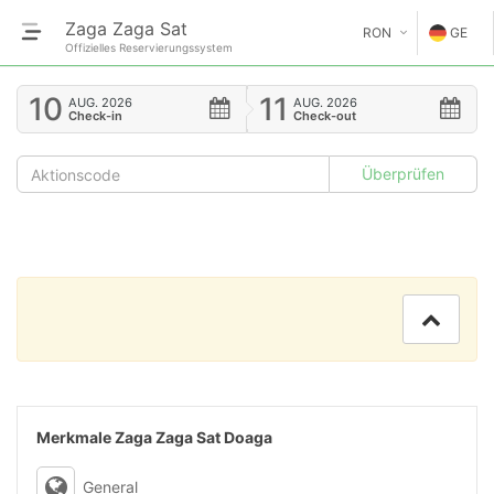
Zaga Zaga Sat
RON
GE
Offizielles Reservierungssystem
€
EN
10
11
AUG.
2026
AUG.
2026
Check-in
Check-out
GE
$
FR
£
ES
IT
HU
GR
RO
Merkmale Zaga Zaga Sat Doaga
RU
General