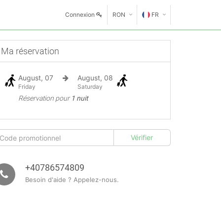
Connexion
RON
FR
€
EN
Ma réservation
GE
$
August, 07
August, 08
FR
£
Friday
Saturday
Réservation pour
1 nuit
ES
IT
HU
GR
+40786574809
Besoin d'aide ? Appelez-nous.
RO
RU