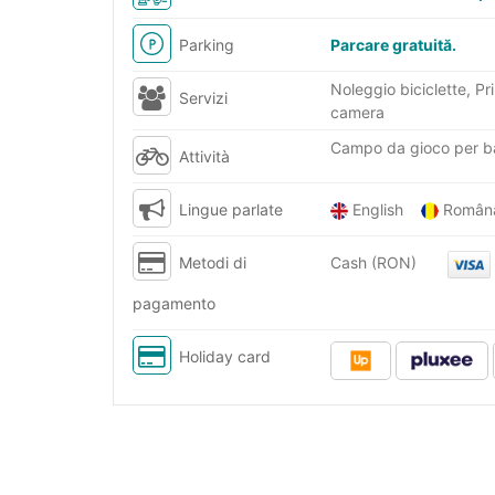
Parking
Parcare gratuită.
Noleggio biciclette, P
Servizi
camera
Campo da gioco per bam
Attività
Lingue parlate
English
Româ
Metodi di
Cash (RON)
pagamento
Holiday card