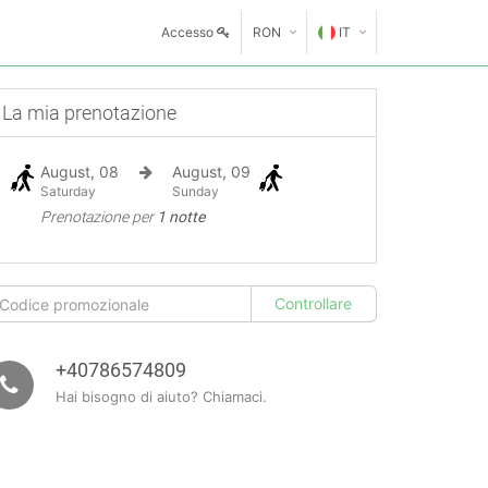
Accesso
RON
IT
€
EN
La mia prenotazione
GE
$
August, 08
August, 09
FR
£
Saturday
Sunday
Prenotazione per
1 notte
ES
IT
HU
GR
+40786574809
Hai bisogno di aiuto? Chiamaci.
RO
RU