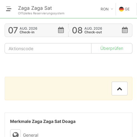
Zaga Zaga Sat
RON
GE
Offizielles Reservierungssystem
€
EN
07
08
AUG.
2026
AUG.
2026
Check-in
Check-out
GE
$
FR
£
ES
IT
HU
GR
RO
Merkmale Zaga Zaga Sat Doaga
RU
General