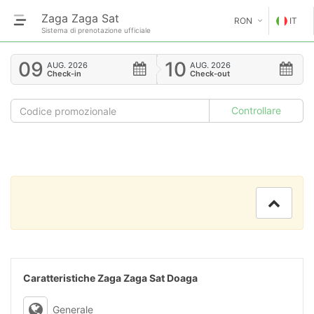
Zaga Zaga Sat
RON
IT
Sistema di prenotazione ufficiale
€
EN
09
10
AUG.
2026
AUG.
2026
Check-in
Check-out
GE
$
FR
£
ES
IT
HU
GR
RO
Caratteristiche Zaga Zaga Sat Doaga
RU
Generale