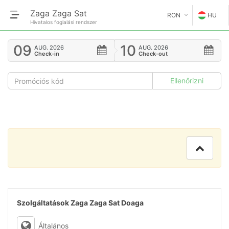
Zaga Zaga Sat
RON
HU
Hivatalos foglalási rendszer
€
EN
09
10
AUG.
2026
AUG.
2026
Check-in
Check-out
GE
$
FR
£
ES
IT
HU
GR
RO
Szolgáltatások Zaga Zaga Sat Doaga
RU
Általános