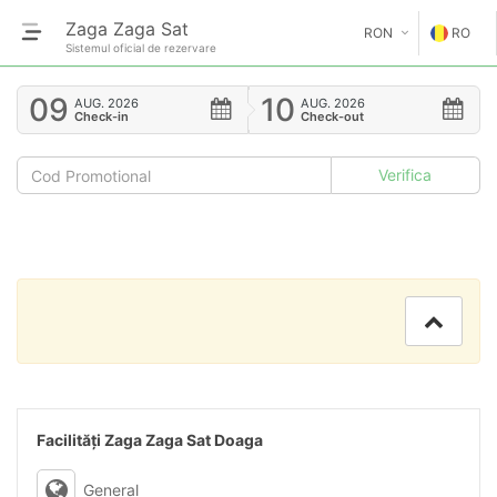
Zaga Zaga Sat
RON
RO
Sistemul oficial de rezervare
€
EN
09
10
AUG.
2026
AUG.
2026
Check-in
Check-out
GE
$
FR
£
ES
IT
HU
GR
RO
Facilități Zaga Zaga Sat Doaga
RU
General