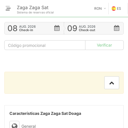
Zaga Zaga Sat
RON
ES
Sistema de reservas oficial
€
EN
08
09
AUG.
2026
AUG.
2026
Check-in
Check-out
GE
$
FR
£
ES
IT
HU
GR
RO
Características Zaga Zaga Sat Doaga
RU
General