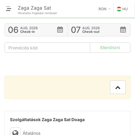
Zaga Zaga Sat
RON
HU
Hivatalos foglalási rendszer
€
EN
06
07
AUG.
2026
AUG.
2026
Check-in
Check-out
GE
$
FR
£
ES
IT
HU
GR
RO
Szolgáltatások Zaga Zaga Sat Doaga
RU
Általános