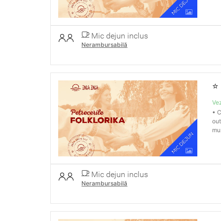
Mic dejun inclus
Nerambursabilă
⭐
Vez
• C
out
muz
Mic dejun inclus
Nerambursabilă