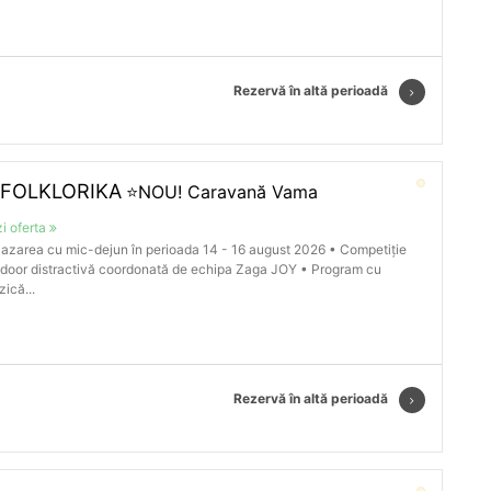
Rezervă în altă perioadă
 FOLKLORIKA
⭐NOU! Caravană Vama
i oferta
azarea cu mic-dejun în perioada 14 - 16 august 2026 • Competiție
door distractivă coordonată de echipa Zaga JOY • Program cu
ică...
Rezervă în altă perioadă