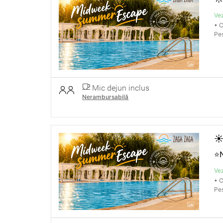
Vez
• C
Pes
Mic dejun inclus
Nerambursabilă
☀
⭐
Vez
• C
Pes