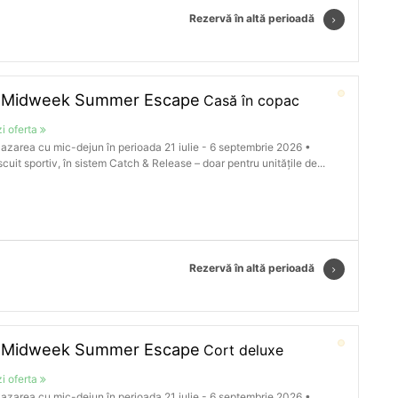
Rezervă în altă perioadă
️Midweek Summer Escape
Casă în copac
i oferta
azarea cu mic-dejun în perioada 21 iulie - 6 septembrie 2026 •
cuit sportiv, în sistem Catch & Release – doar pentru unitățile de...
Rezervă în altă perioadă
️Midweek Summer Escape
Cort deluxe
i oferta
azarea cu mic-dejun în perioada 21 iulie - 6 septembrie 2026 •