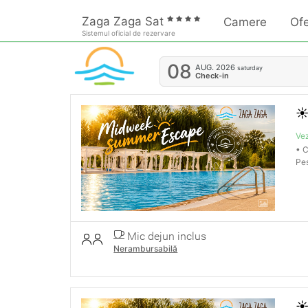
Zaga Zaga Sat
Camere
Ofe
Sistemul oficial de rezervare
08
AUG.
2026
saturday
Check-in
☀
Vez
• C
Pes
Mic dejun inclus
Nerambursabilă
☀