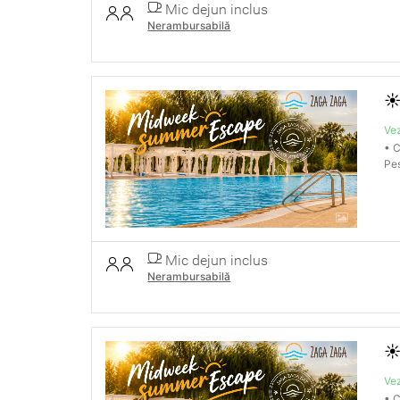
Mic dejun inclus
Nerambursabilă
☀
Vez
• C
Pes
Mic dejun inclus
Nerambursabilă
☀
Vez
• C