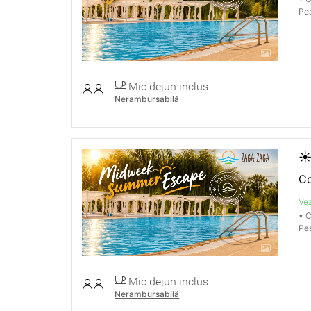
Pes
Mic dejun inclus
Nerambursabilă
☀
Co
Vez
• C
Pes
Mic dejun inclus
Nerambursabilă