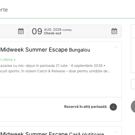
rte
09
AUG.
2026
sunday
Check-out
️Midweek Summer Escape
Bungalou
i oferta
azarea cu mic-dejun în perioada 21 iulie - 6 septembrie 2026 •
cuit sportiv, în sistem Catch & Release – doar pentru unitățile de...
Rezervă în altă perioadă
️Midweek Summer Escape
Casă plutitoare