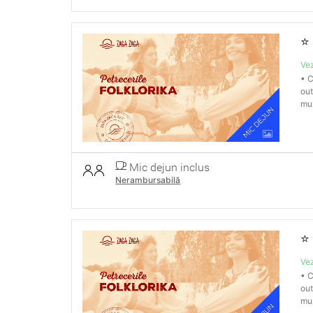
⭐
Vez
• C
out
muz
Mic dejun inclus
Nerambursabilă
⭐
Vez
• C
out
muz