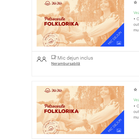
⭐
Vez
• C
out
muz
Mic dejun inclus
Nerambursabilă
⭐
Vez
• C
out
muz