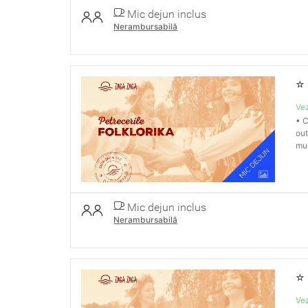
Mic dejun inclus
Nerambursabilă
⭐
Vez
• C
out
muz
Mic dejun inclus
Nerambursabilă
⭐
Vez