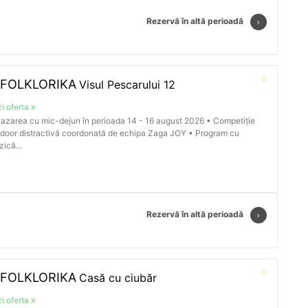
Rezervă în altă perioadă
 FOLKLORIKA
Visul Pescarului 12
i oferta
azarea cu mic-dejun în perioada 14 - 16 august 2026 • Competiție
door distractivă coordonată de echipa Zaga JOY • Program cu
ică...
Rezervă în altă perioadă
 FOLKLORIKA
Casă cu ciubăr
i oferta