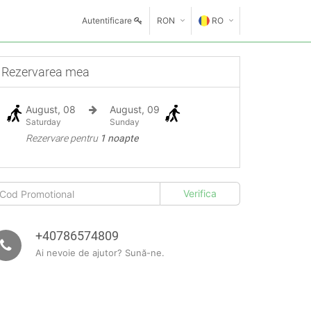
Autentificare
RON
RO
€
EN
Rezervarea mea
GE
$
August, 08
August, 09
FR
£
Saturday
Sunday
Rezervare pentru
1 noapte
ES
IT
HU
GR
+40786574809
Ai nevoie de ajutor? Sună-ne.
RO
RU